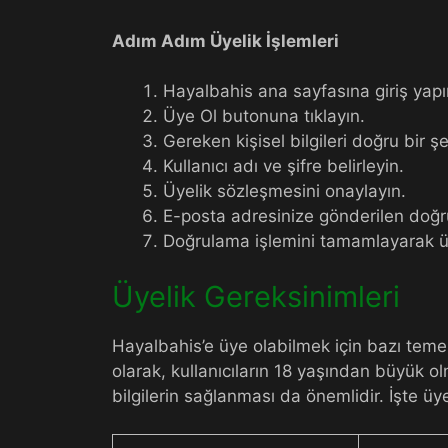
Adım Adım Üyelik İşlemleri
Hayalbahis ana sayfasına giriş yapı
Üye Ol butonuna tıklayın.
Gereken kişisel bilgileri doğru bir ş
Kullanıcı adı ve şifre belirleyin.
Üyelik sözleşmesini onaylayın.
E-posta adresinize gönderilen doğr
Doğrulama işlemini tamamlayarak üyel
Üyelik Gereksinimleri
Hayalbahis’e üye olabilmek için bazı temel
olarak, kullanıcıların 18 yaşından büyük ol
bilgilerin sağlanması da önemlidir. İşte üye