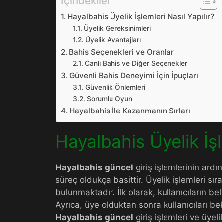
İçindekiler
Hayalbahis Üyelik İşlemleri Nasıl Yapılır?
Üyelik Gereksinimleri
Üyelik Avantajları
Bahis Seçenekleri ve Oranlar
Canlı Bahis ve Diğer Seçenekler
Güvenli Bahis Deneyimi İçin İpuçları
Güvenlik Önlemleri
Sorumlu Oyun
Hayalbahis İle Kazanmanın Sırları
Hayalbahis Üyelik İşl
Hayalbahis güncel
giriş işlemlerinin ardı
süreç oldukça basittir. Üyelik işlemleri s
bulunmaktadır. İlk olarak, kullanıcıların beli
Ayrıca, üye olduktan sonra kullanıcıları be
Hayalbahis güncel
giriş işlemleri ve üyel