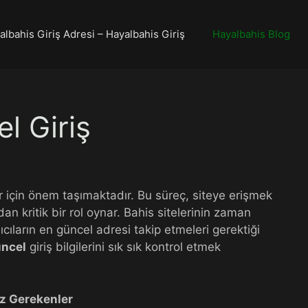
albahis Giriş Adresi – Hayalbahis Giriş
Hayalbahis Blog
l Giriş
lar için önem taşımaktadır. Bu süreç, siteye erişmek
an kritik bir rol oynar. Bahis sitelerinin zaman
cıların en güncel adresi takip etmeleri gerektiği
üncel
giriş bilgilerini sık sık kontrol etmek
iz Gerekenler